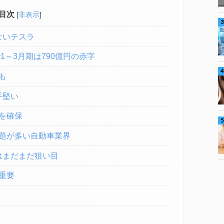
目次
[
非表示
]
ないテスラ
～3月期は790億円の赤字
も
手堅い
を確保
題が多い自動車業界
はまだまだ狙い目
重要