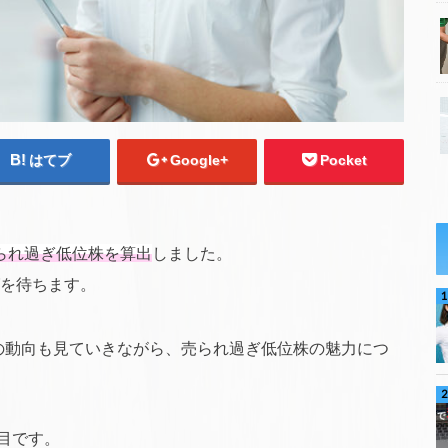
はてブ
Google+
Pocket
売られ過ぎ低位株を算出
しました。
を待ちます。
の動向も見ていきながら、売られ過ぎ低位株の魅力につ
目です。