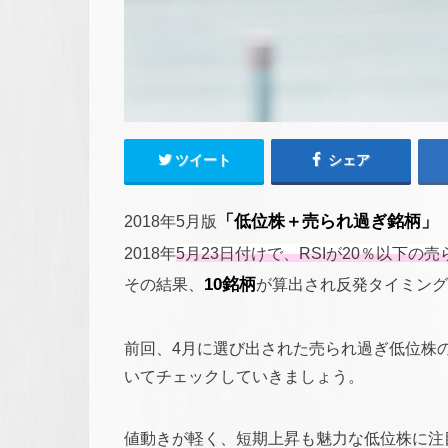
ツイート
シェア
2018年5月版
「低位株＋売られ過ぎ銘柄」
2018年
5月23日付けで、RSIが20％以下の
その結果、
10銘柄
が算出され反発タイミング
前回、4月に選び出された売られ過ぎ低位株
いてチェックしていきましょう。
値動きが軽く、短期上昇も魅力な低位株に注