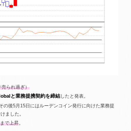
なり売られ過ぎ）
n Globalと業務提携契約を締結
したと発表。
その後5月15日にはルーデンコイン発行に向けた業務提
付けました。
準まで上昇
。