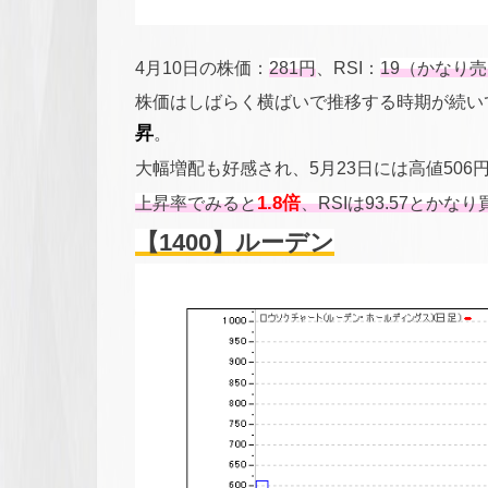
4月10日の株価：
281円
、RSI：
19（かなり
株価はしばらく横ばいで推移する時期が続いて
昇
。
大幅増配も好感され、5月23日には高値506
上昇率でみると
1.8倍
、RSIは93.57とか
【1400】ルーデン