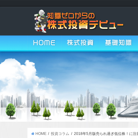
HOME
株式投資
基礎知識
HOME
投資コラム
2018年5月版売られ過ぎ低位株！に注