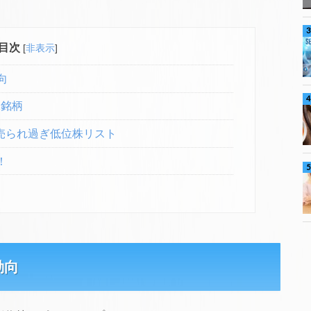
目次
[
非表示
]
向
2銘柄
の売られ過ぎ低位株リスト
！
動向