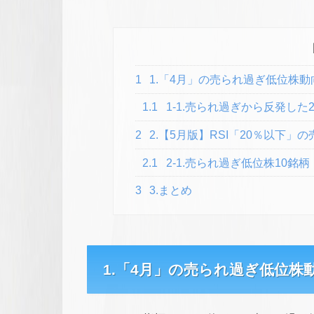
1
1.「4月」の売られ過ぎ低位株動
1.1
1-1.売られ過ぎから反発した
2
2.【5月版】RSI「20％以下」
2.1
2-1.売られ過ぎ低位株10銘柄
3
3.まとめ
1.「4月」の売られ過ぎ低位株