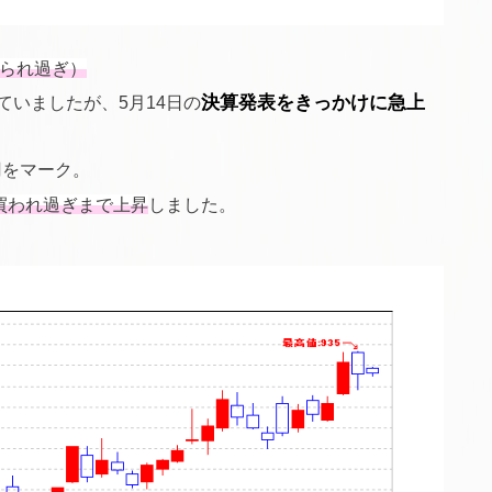
売られ過ぎ）
いましたが、5月14日の
決算発表をきっかけに急上
円をマーク。
なり買われ過ぎまで上昇
しました。